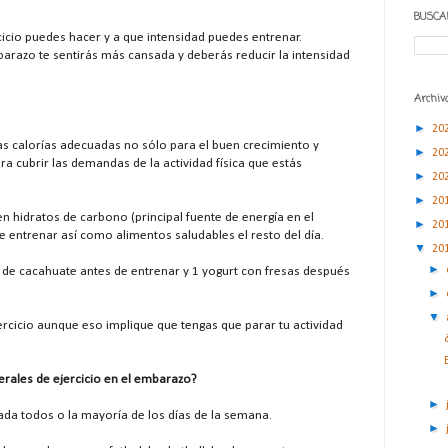
BUSCA
icio puedes hacer y a que intensidad puedes entrenar.
razo te sentirás más cansada y deberás reducir la intensidad
Archivo
►
20
las calorías adecuadas no sólo para el buen crecimiento y
►
20
ra cubrir las demandas de la actividad física que estás
►
20
►
20
n hidratos de carbono (principal fuente de energía en el
►
20
de entrenar así como alimentos saludables el resto del día.
▼
20
►
 de cacahuate antes de entrenar y 1 yogurt con fresas después
►
▼
ercicio aunque eso implique que tengas que parar tu actividad
rales de ejercicio en el embarazo?
►
ada todos o la mayoría de los días de la semana.
►