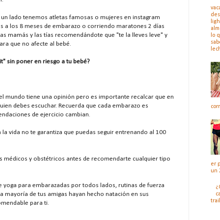
vac
des
 un lado tenemos atletas famosas o mujeres en instagram
ligh
sas a los 8 meses de embarazo o corriendo maratones 2 días
alm
 las mamás y las tías recomendándote que "te la lleves leve" y
lo 
sab
ra que no afecte al bebé.
lec
t" sin poner en riesgo a tu bebé?
 mundo tiene una opinión pero es importante recalcar que en
quien debes escuchar. Recuerda que cada embarazo es
cor
mendaciones de ejercicio cambian.
a la vida no te garantiza que puedas seguir entrenando al 100
os médicos y obstétricos antes de recomendarte cualquier tipo
er 
un 
e yoga para embarazadas por todos lados, rutinas de fuerza
¿
la mayoría de tus amigas hayan hecho natación en sus
c
trai
omendable para ti.