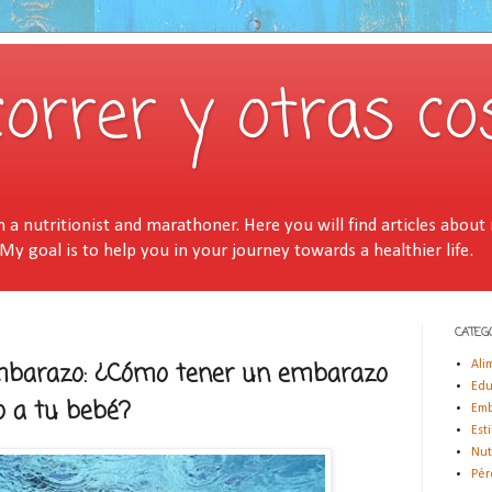
correr y otras co
a nutritionist and marathoner. Here you will find articles about n
 My goal is to help you in your journey towards a healthier life.
CATEG
 embarazo: ¿Cómo tener un embarazo
Ali
Edu
go a tu bebé?
Emb
Est
Nut
Pér