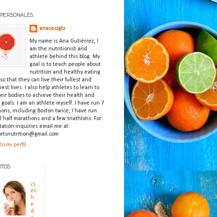
 PERSONALES
anacecigtz
My name is Ana Gutiérrez, I
am the nutritionist and
athlete behind this blog. My
goal is to teach people about
nutrition and healthy eating
so that they can live their fullest and
est lives. I also help athletes to learn to
heir bodies to achieve their health and
s goals. I am an athlete myself. I have run 7
ons, including Boston twice, I have run
l half marathons and a few triathlons. For
tation inquiries email me at:
rtsnutrition@gmail.com
do mi perfil
ITOS
¿L
ec
h
e
d