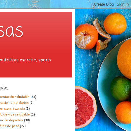
sas
utrition, exercise, sports
ORÍAS
mentación saludable
(33)
cación en diabetes
(7)
arazo y lactancia
(5)
ilo de vida saludable
(19)
rición deportiva
(38)
dida de peso
(22)