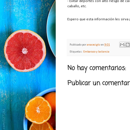
- Evitar deportes con alto riesgo de c
caballo, etc.
Espero que esta información les sirv
Publicado por
anacecigtz
en
9:01
Etiquetas:
Embarazo y lactancia
No hay comentarios:
Publicar un comentar