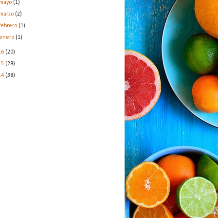
mayo
(1)
marzo
(2)
febrero
(1)
enero
(1)
16
(20)
15
(28)
14
(38)