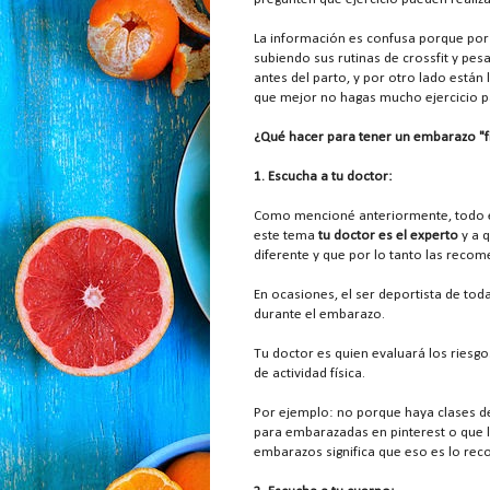
La información es confusa porque por
subiendo sus rutinas de crossfit y pe
antes del parto, y por otro lado están
que mejor no hagas mucho ejercicio pa
¿Qué hacer para tener un embarazo "fi
1. Escucha a tu doctor:
Como mencioné anteriormente, todo el
este tema
tu doctor es el experto
y a 
diferente y que por lo tanto las reco
En ocasiones, el ser deportista de tod
durante el embarazo.
Tu doctor es quien evaluará los riesg
de actividad física.
Por ejemplo: no porque haya clases d
para embarazadas en pinterest o que 
embarazos significa que eso es lo rec