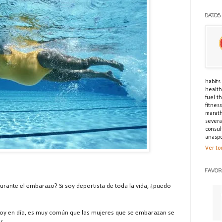
DATOS
habits 
healthi
fuel t
fitnes
marath
severa
consul
anaspo
Ver to
FAVOR
durante el embarazo? Si soy deportista de toda la vida, ¿puedo
 hoy en día, es muy común que las mujeres que se embarazan se
r.