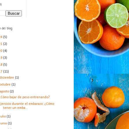
R
 del blog
24
(5)
21
(2)
20
(4)
19
(3)
18
(5)
17
(11)
diciembre
(1)
octubre
(1)
agosto
(2)
¿Cómo bajar de peso entrenando?
Ejercicio durante el embarazo: ¿Cómo
tener un emba...
julio
(1)
junio
(1)