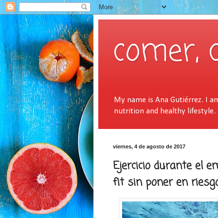
comer, 
My name is Ana Gutiérrez. I am 
nutrition and healthy lifestyle.
viernes, 4 de agosto de 2017
Ejercicio durante el
fit sin poner en ries