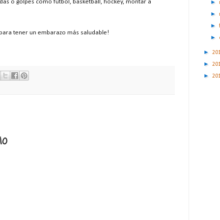
aídas o golpes como futbol, basketball, hockey, montar a
►
►
►
a para tener un embarazo más saludable!
►
►
20
►
20
►
20
io