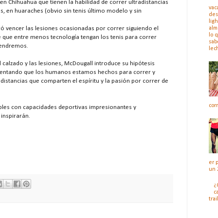
 en Chihuahua que tienen la habilidad de correr ultradistancias
vac
s, en huaraches (obvio sin tenis último modelo y sin
des
ligh
alm
gró vencer las lesiones ocasionadas por correr siguiendo el
lo 
que entre menos tecnología tengan los tenis para correr
sab
tendremos.
lec
l calzado y las lesiones, McDougall introduce su hipótesis
mentando que los humanos estamos hechos para correr y
istancias que comparten el espíritu y la pasión por correr de
cor
eíbles con capacidades deportivas impresionantes y
inspirarán.
er 
un 
¿
c
trai