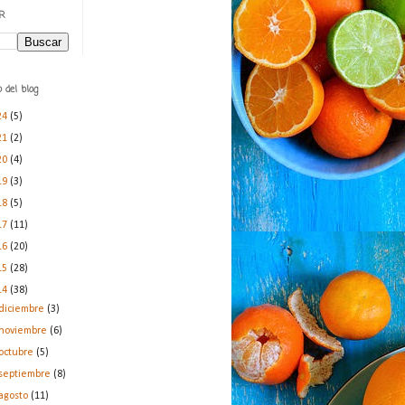
R
 del blog
24
(5)
21
(2)
20
(4)
19
(3)
18
(5)
17
(11)
16
(20)
15
(28)
14
(38)
diciembre
(3)
noviembre
(6)
octubre
(5)
septiembre
(8)
agosto
(11)