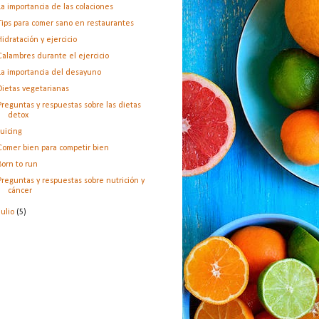
La importancia de las colaciones
Tips para comer sano en restaurantes
Hidratación y ejercicio
Calambres durante el ejercicio
La importancia del desayuno
Dietas vegetarianas
Preguntas y respuestas sobre las dietas
detox
Juicing
Comer bien para competir bien
Born to run
Preguntas y respuestas sobre nutrición y
cáncer
julio
(5)