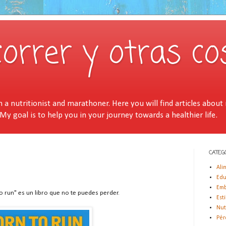
correr y otras co
a nutritionist and marathoner. Here you will find articles about n
 My goal is to help you in your journey towards a healthier life.
CATEG
Ali
Edu
Emb
to run" es un libro que no te puedes perder.
Est
Nut
Pér