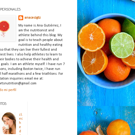
 PERSONALES
anacecigtz
My name is Ana Gutiérrez, I
am the nutritionist and
athlete behind this blog. My
goal is to teach people about
nutrition and healthy eating
so that they can live their fullest and
est lives. I also help athletes to learn to
heir bodies to achieve their health and
s goals. I am an athlete myself. I have run 7
ons, including Boston twice, I have run
l half marathons and a few triathlons. For
tation inquiries email me at:
rtsnutrition@gmail.com
do mi perfil
ITOS
¿L
ec
h
e
d