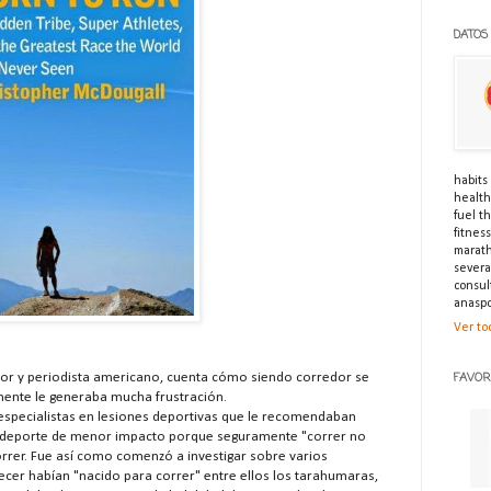
DATOS
habits 
healthi
fuel t
fitnes
marath
severa
consul
anaspo
Ver to
FAVOR
utor y periodista americano, cuenta cómo siendo corredor se
ente le generaba mucha frustración.
 especialistas en lesiones deportivas que le recomendaban
ro deporte de menor impacto porque seguramente "correr no
rrer. Fue así como comenzó a investigar sobre varios
ecer habían "nacido para correr" entre ellos los tarahumaras,