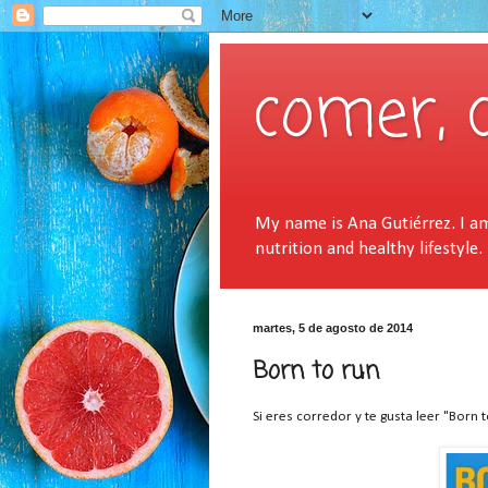
comer, 
My name is Ana Gutiérrez. I am 
nutrition and healthy lifestyle.
martes, 5 de agosto de 2014
Born to run
Si eres corredor y te gusta leer "Born 