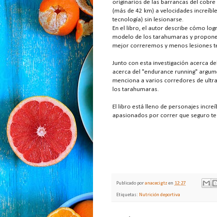
originarios de las barrancas del cobre
(más de 42 km) a velocidades increíble
tecnología) sin lesionarse.
En el libro, el autor describe cómo lo
modelo de los tarahumaras y propone 
mejor correremos y menos lesiones 
Junto con esta investigación acerca de
acerca del "endurance running" argu
menciona a varios corredores de ultrad
los tarahumaras.
El libro está lleno de personajes incr
apasionados por correr que seguro te 
Publicado por
anacecigtz
en
12:27
Etiquetas:
Nutrición deportiva