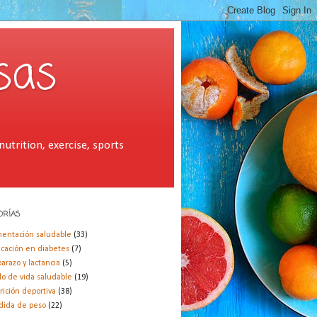
sas
utrition, exercise, sports
ORÍAS
mentación saludable
(33)
cación en diabetes
(7)
arazo y lactancia
(5)
ilo de vida saludable
(19)
rición deportiva
(38)
dida de peso
(22)